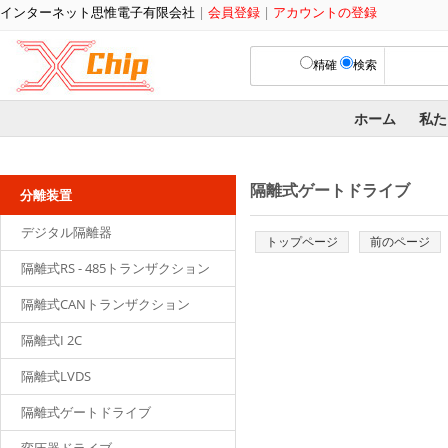
インターネット思惟電子有限会社
|
会員登録
|
アカウントの登録
精確
検索
ホーム
私た
隔離式ゲートドライブ
分離装置
デジタル隔離器
トップページ
前のページ
隔離式RS - 485トランザクション
隔離式CANトランザクション
隔離式I 2C
隔離式LVDS
隔離式ゲートドライブ