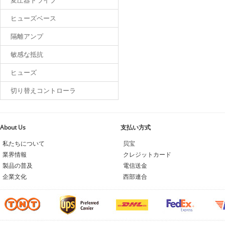
変圧器ドライブ
ヒューズベース
隔離アンプ
敏感な抵抗
ヒューズ
切り替えコントローラ
About Us
支払い方式
私たちについて
贝宝
業界情報
クレジットカード
製品の普及
電信送金
企業文化
西部連合