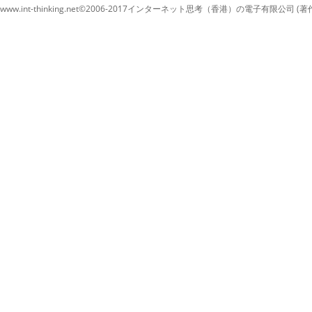
www.int-thinking.net©2006-2017インターネット思考（香港）の電子有限公司 